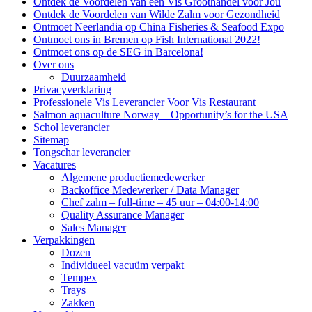
Ontdek de Voordelen van een Vis Groothandel voor Jou
Ontdek de Voordelen van Wilde Zalm voor Gezondheid
Ontmoet Neerlandia op China Fisheries & Seafood Expo
Ontmoet ons in Bremen op Fish International 2022!
Ontmoet ons op de SEG in Barcelona!
Over ons
Duurzaamheid
Privacyverklaring
Professionele Vis Leverancier Voor Vis Restaurant
Salmon aquaculture Norway – Opportunity’s for the USA
Schol leverancier
Sitemap
Tongschar leverancier
Vacatures
Algemene productiemedewerker
Backoffice Medewerker / Data Manager
Chef zalm – full-time – 45 uur – 04:00-14:00
Quality Assurance Manager
Sales Manager
Verpakkingen
Dozen
Individueel vacuüm verpakt
Tempex
Trays
Zakken