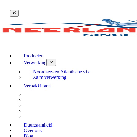
Ga
naar
de
inhoud
Producten
Verwerking
Noordzee- en Atlantische vis
Zalm verwerking
Verpakkingen
Duurzaamheid
Over ons
Blog