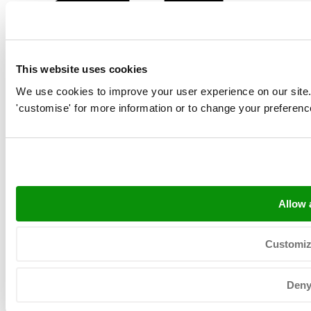
This website uses cookies
We use cookies to improve your user experience on our site. Cl
'customise' for more information or to change your preferenc
Allow a
Customi
Copyright © 2026 Neerlandia Urk -
Privacyverklaring
-
Sitemap
-
General terms
Den