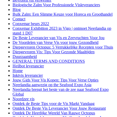
Bevroren vis verwerker
Biologische Zalm Voor Professionele Visleveranciers
Blog
Bulk Zalm: Een Slimme Keuze voor Horeca en Groothandel
Contact
Conxemar beurs 2022
Conxemar Exhibition 2023 in Vigo | ontmoet Neerlandia op
stand 1 D07
De Beste Leverancier van Vis en Zeevruchten Voor Jou
De Voordelen van Verse Vis voor jouw Gezondheid
Diepgevroren Octopus: 5 Verrukkelijke Recepten voor Thuis
Diepgevroren Vis: Tips Voor Gezonde Maaltijden
Duurzaamheid
GENERAL TERMS AND CONDITIONS
Heilbot leverancier
Home
Inktvis leverancier
Jouw Gids Voor Vis Kopen: Tips Voor Verse Opties
Neerlandia aanwezig op the Seafood Expo Asia
Neerlandia brengt het beste van de zee naar Seafood Expo
Global
Noordzee vis
Ontdek de Beste Tips voor de Vis Markt Vandaag
Ontdek De Beste Vis Leverancier Voor Jouw Restaurant
Ontdek De Heerlijke Wereld Van Rauwe Octopus