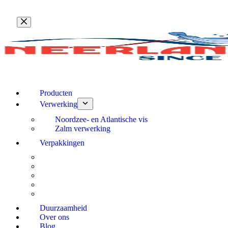
Ga
naar
de
inhoud
Producten
Verwerking
Noordzee- en Atlantische vis
Zalm verwerking
Verpakkingen
Duurzaamheid
Over ons
Blog