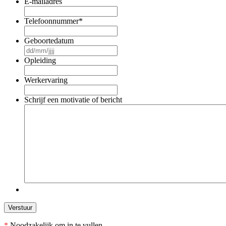
E-mailadres
Telefoonnummer
*
Geboortedatum
DD
slash
Opleiding
MM
slash
Werkervaring
JJJJ
Schrijf een motivatie of bericht
*
Noodzakelijk om in te vullen