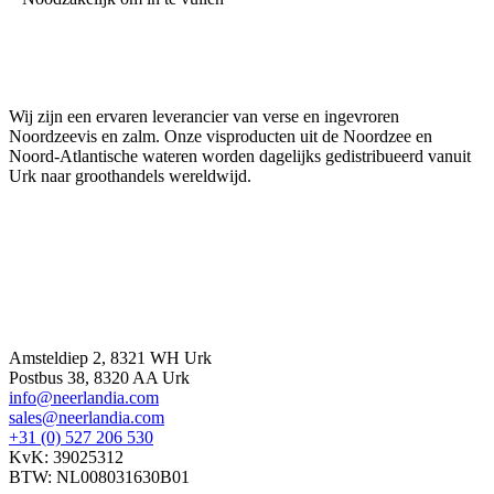
Neerlandia Urk
Wij zijn een ervaren leverancier van verse en ingevroren
Noordzeevis en zalm. Onze visproducten uit de Noordzee en
Noord-Atlantische wateren worden dagelijks gedistribueerd vanuit
Urk naar groothandels wereldwijd.
Contact
Amsteldiep 2, 8321 WH Urk
Postbus 38, 8320 AA Urk
info@neerlandia.com
sales@neerlandia.com
+31 (0) 527 206 530
KvK: 39025312
BTW: NL008031630B01