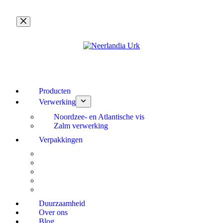
Ga
naar
de
inhoud
Producten
Verwerking
Noordzee- en Atlantische vis
Zalm verwerking
Verpakkingen
Duurzaamheid
Over ons
Blog