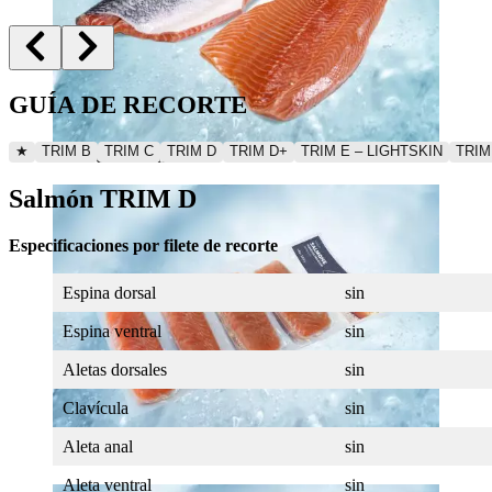
GUÍA DE RECORTE
★
TRIM B
TRIM C
TRIM D
TRIM D+
TRIM E – LIGHTSKIN
TRIM
Filete de salmón
Salmón TRIM D
Especificaciones por filete de recorte
Espina dorsal
sin
Espina ventral
sin
Aletas dorsales
sin
Clavícula
sin
Aleta anal
sin
Raciones de Salmón
Aleta ventral
sin