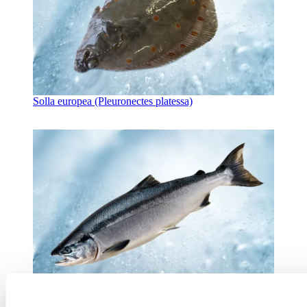
Solla europea (Pleuronectes platessa)
Salmón rojo (Oncorhynchus nerka)