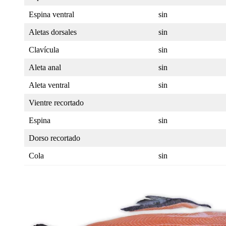
Espina ventral
sin
Aletas dorsales
sin
Clavícula
sin
Aleta anal
sin
Aleta ventral
sin
Vientre recortado
Espina
sin
Dorso recortado
Cola
sin