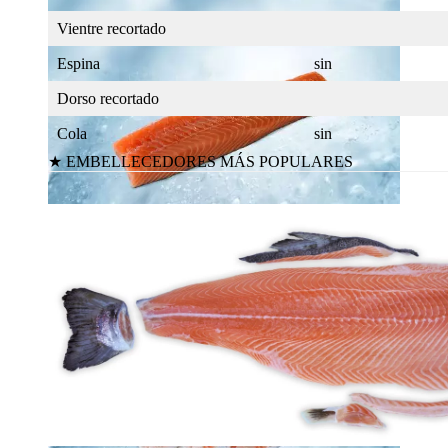
Vientre recortado
Espina
sin
Dorso recortado
Cola
sin
★ EMBELLECEDORES MÁS POPULARES
Lomo de salmón