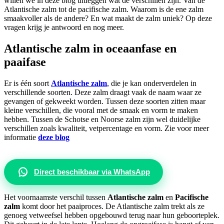
willen we in deze blog uitleggen wat de verschillen zijn. Van de
Atlantische zalm tot de pacifische zalm. Waarom is de ene zalm
smaakvoller als de andere? En wat maakt de zalm uniek? Op deze
vragen krijg je antwoord en nog meer.
Atlantische zalm in oceaanfase en
paaifase
Er is één soort
Atlantische zalm
, die je kan onderverdelen in
verschillende soorten. Deze zalm draagt vaak de naam waar ze
gevangen of gekweekt worden. Tussen deze soorten zitten maar
kleine verschillen, die vooral met de smaak en vorm te maken
hebben. Tussen de Schotse en Noorse zalm zijn wel duidelijke
verschillen zoals kwaliteit, vetpercentage en vorm. Zie voor meer
informatie
deze blog
Direct beschikbaar via WhatsApp
Het voornaamste verschil tussen
Atlantische zalm
en
Pacifische
zalm
komt door het paaiproces. De Atlantische zalm trekt als ze
genoeg vetweefsel hebben opgebouwd terug naar hun geboorteplek.