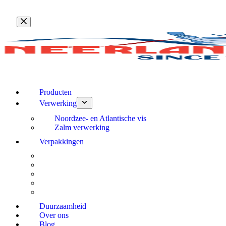
Ga
naar
de
inhoud
Producten
Verwerking
Noordzee- en Atlantische vis
Zalm verwerking
Verpakkingen
Duurzaamheid
Over ons
Blog