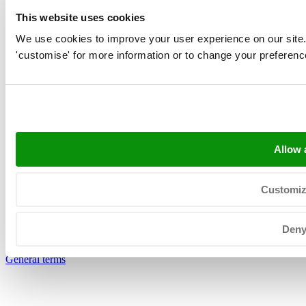
Amsteldiep 2, 8321 WH Urk
This website uses cookies
Postbus 38, 8320 AA Urk
We use cookies to improve your user experience on our site. Cl
info@neerlandia.com
'customise' for more information or to change your preferenc
sales@neerlandia.com
+31 (0) 527 206 530
KvK: 39025312
BTW: NL008031630B01
Allow a
Customi
Den
Copyright © 2026 Neerlandia Urk -
Privacyverklaring
-
Sitemap
-
General terms