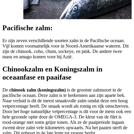
Pacifische zalm:
Er zijn zeven verschillende soorten zalm in de Pacifische oceaan.
Vijf komen voornamelijk voor in Noord-Amerikaanse wateren. Dit
zijn de chinook, coho, chum, sockeye, en pink. De andere twee
masu en amago komen voor bij Azië.
Chinookzalm en Koningszalm in
oceaanfase en paaifase
De
chinook zalm (koningszalm)
is de grootste zalmsoort in de
pacifische oceaan. Deze zalm is te herkennen aan zijn aparte bek.
Naar verluid is dit de meest smaakvolle zalm omdat deze een hoog
vetpercentage heeft. De smaak wordt als romig en rijk omschreven.
Door het hoge natuurlijke vetpercentage is dit voor de mens ook een
hele gezonde optie door de OMEGA-3. De kleur van de filet is
rood-orange met soms grijze tonen. Als ze de paaiperiode ingaan
zwemt deze zalm vele kilometers opwaarts. Na het paaien sterft de
zalm. Dit gebeurt in de late lente tot vroege herfst.