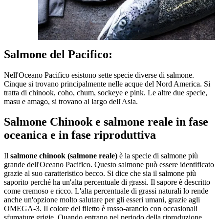
Salmone del Pacifico:
Nell'Oceano Pacifico esistono sette specie diverse di salmone.
Cinque si trovano principalmente nelle acque del Nord America. Si
tratta di chinook, coho, chum, sockeye e pink. Le altre due specie,
masu e amago, si trovano al largo dell'Asia.
Salmone Chinook e salmone reale in fase
oceanica e in fase riproduttiva
Il
salmone chinook (salmone reale)
è la specie di salmone più
grande dell'Oceano Pacifico. Questo salmone può essere identificato
grazie al suo caratteristico becco. Si dice che sia il salmone più
saporito perché ha un'alta percentuale di grassi. Il sapore è descritto
come cremoso e ricco. L'alta percentuale di grassi naturali lo rende
anche un'opzione molto salutare per gli esseri umani, grazie agli
OMEGA-3. Il colore del filetto è rosso-arancio con occasionali
sfumature grigie. Quando entrano nel periodo della riproduzione,