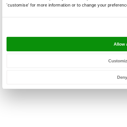
'customise' for more information or to change your preferenc
+31 (0) 527 206 530
KvK: 39025312
BTW: NL008031630B01
Allow a
Customi
Copyright © 2026 Neerlandia Urk -
Dichiarazione sulla privacy
-
Mappa del sito
Den
-
General terms