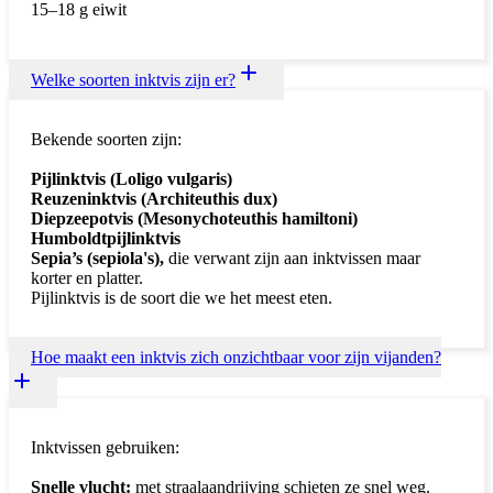
15–18 g eiwit
Welke soorten inktvis zijn er?
Bekende soorten zijn:
Pijlinktvis (Loligo vulgaris)
Reuzeninktvis (Architeuthis dux)
Diepzeepotvis (Mesonychoteuthis hamiltoni)
Humboldtpijlinktvis
Sepia’s (sepiola's),
die verwant zijn aan inktvissen maar
korter en platter.
Pijlinktvis is de soort die we het meest eten.
Hoe maakt een inktvis zich onzichtbaar voor zijn vijanden?
Inktvissen gebruiken:
Snelle vlucht:
met straalaandrijving schieten ze snel weg.