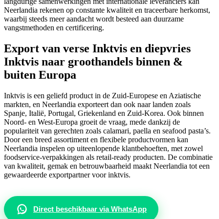
langdurige samenwerkingen met internationale leveranciers kan
Neerlandia rekenen op constante kwaliteit en traceerbare herkomst,
waarbij steeds meer aandacht wordt besteed aan duurzame
vangstmethoden en certificering.
Export van verse Inktvis en diepvries
Inktvis naar groothandels binnen &
buiten Europa
Inktvis is een geliefd product in de Zuid-Europese en Aziatische
markten, en Neerlandia exporteert dan ook naar landen zoals
Spanje, Italië, Portugal, Griekenland en Zuid-Korea. Ook binnen
Noord- en West-Europa groeit de vraag, mede dankzij de
populariteit van gerechten zoals calamari, paella en seafood pasta’s.
Door een breed assortiment en flexibele productvormen kan
Neerlandia inspelen op uiteenlopende klantbehoeften, met zowel
foodservice-verpakkingen als retail-ready producten. De combinatie
van kwaliteit, gemak en betrouwbaarheid maakt Neerlandia tot een
gewaardeerde exportpartner voor inktvis.
Direct beschikbaar via WhatsApp