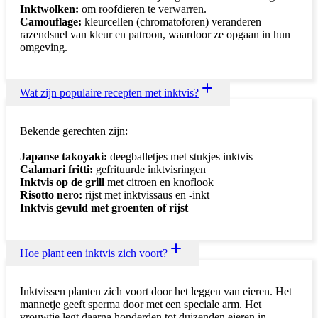
Inktwolken:
om roofdieren te verwarren.
Camouflage:
kleurcellen (chromatoforen) veranderen
razendsnel van kleur en patroon, waardoor ze opgaan in hun
omgeving.
Wat zijn populaire recepten met inktvis?
Bekende gerechten zijn:
Japanse takoyaki:
deegballetjes met stukjes inktvis
Calamari fritti:
gefrituurde inktvisringen
Inktvis op de grill
met citroen en knoflook
Risotto nero:
rijst met inktvissaus en -inkt
Inktvis gevuld met groenten of rijst
Hoe plant een inktvis zich voort?
Inktvissen planten zich voort door het leggen van eieren. Het
mannetje geeft sperma door met een speciale arm. Het
vrouwtje legt daarna honderden tot duizenden eieren in