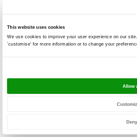
This website uses cookies
Contact
We use cookies to improve your user experience on our site. Cl
'customise' for more information or to change your preferenc
Amsteldiep 2, 8321 WH Urk
Postbus 38, 8320 AA Urk
info@neerlandia.com
sales@neerlandia.com
Allow a
+31 (0) 527 206 530
KvK: 39025312
Customi
BTW: NL008031630B01
Den