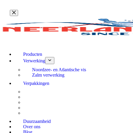
Ga
naar
de
inhoud
Producten
Verwerking
Noordzee- en Atlantische vis
Zalm verwerking
Verpakkingen
Duurzaamheid
Over ons
Blog