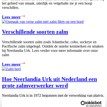
het gebied van smaak, uiterlijk en vetgehalte zie je een hoop
verschillen.
Coho
Lees meer
vs
Sockeye
zalm
Verschillende soorten zalm
–
Wat
Verschillende soorten zalm zoals Atlantische, coho, sockeye en
is
Pacifische zalm uitgelegd. Ontdek de unieke kenmerken en smaken
bij Neerlandia Urk. Lees verder voor meer informatie over onze
het
zalm
verschil?
Verschillende
Lees meer
soorten
zalm
Hoe Neerlandia Urk uit Nederland een
grote zalmverwerker werd
Neerlandia Urk is in 1972 begonnen met de verwerking van platvis.
Door stringentere overheidsmaatregelen voor de vangst van platvis
is Neerlandia begonnen met het verwerken van zalm.