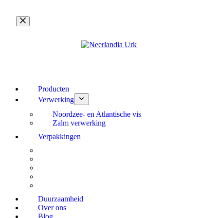
Ga
naar
de
inhoud
Producten
Verwerking
Noordzee- en Atlantische vis
Zalm verwerking
Verpakkingen
Duurzaamheid
Over ons
Blog