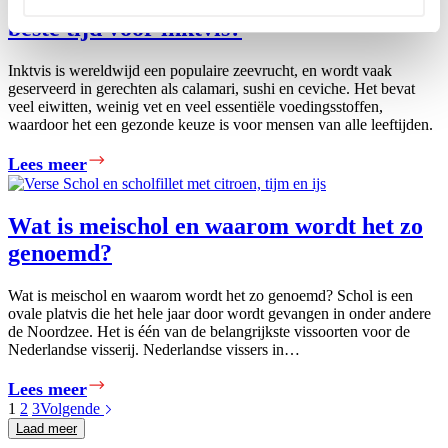
Waarom zijn de koudere maanden de
voedzame
beste tijd voor inktvis?
Yellowfin
Sole:
Inktvis is wereldwijd een populaire zeevrucht, en wordt vaak
een
geserveerd in gerechten als calamari, sushi en ceviche. Het bevat
veelzijdig
veel eiwitten, weinig vet en veel essentiële voedingsstoffen,
en
waardoor het een gezonde keuze is voor mensen van alle leeftijden.
duurzaam
Waarom
Lees meer
visgerecht
zijn
de
koudere
Wat is meischol en waarom wordt het zo
maanden
genoemd?
de
beste
Wat is meischol en waarom wordt het zo genoemd? Schol is een
tijd
ovale platvis die het hele jaar door wordt gevangen in onder andere
voor
de Noordzee. Het is één van de belangrijkste vissoorten voor de
inktvis?
Nederlandse visserij. Nederlandse vissers in…
Wat
Lees meer
is
1
2
3
Volgende
meischol
Laad meer
en