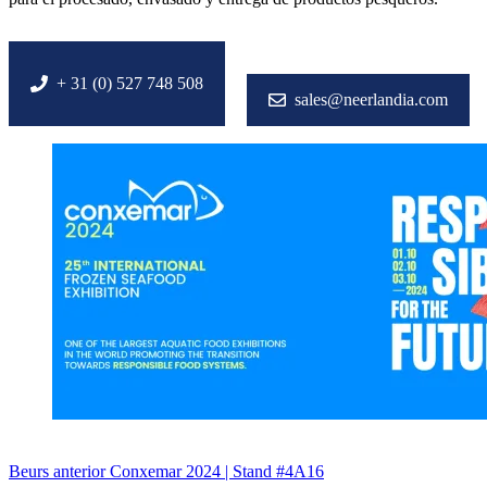
+ 31 (0) 527 748 508
sales@neerlandia.com
Beurs
anterior
Conxemar 2024 | Stand #4A16