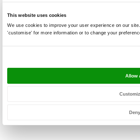
info@neerlandia.com
sales@neerlandia.com
This website uses cookies
+31 (0) 527 206 530
We use cookies to improve your user experience on our site. Cl
KvK: 39025312
'customise' for more information or to change your preferenc
BTW: NL008031630B01
Allow a
Copyright © 2026 Neerlandia Urk -
Declaracion de privacidad
-
Customi
Mapa del sitio
-
General terms
Den