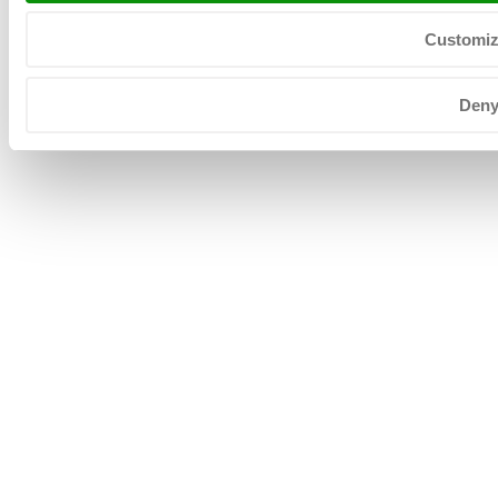
Mapa del sitio
Customi
-
General terms
Den