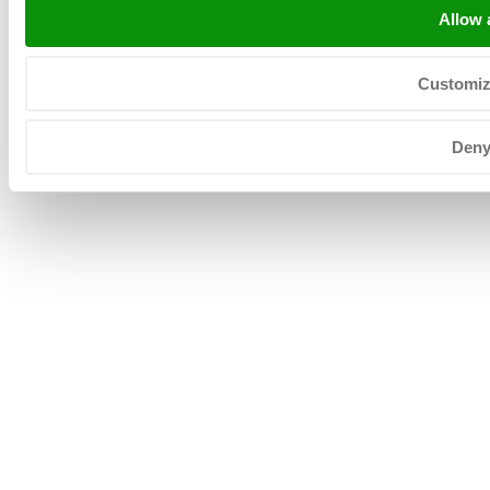
Allow a
Copyright © 2026 Neerlandia Urk -
Declaration de confidentialite
-
Customi
Plan du site
-
General terms
Den